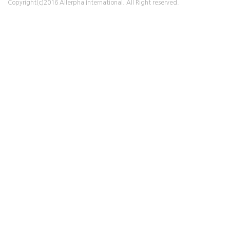
Copyright(c)2016 Allerpha International. All Right reserved.